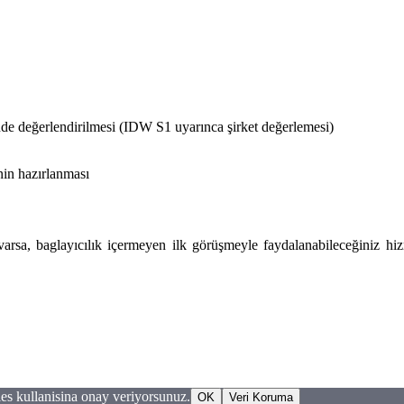
inde değerlendirilmesi (IDW S1 uyarınca şirket değerlemesi)
nin hazırlanması
z varsa, baglayıcılık içermeyen ilk görüşmeyle faydalanabileceğiniz hi
es kullanisina onay veriyorsunuz.
OK
Veri Koruma