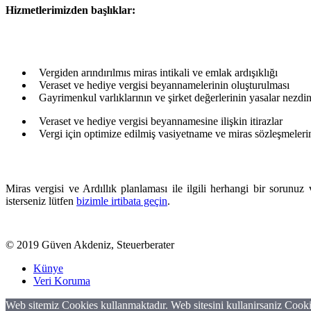
Hizmetlerimizden başlıklar:
Vergiden arındırılmıs miras intikali ve emlak ardışıklığı
Veraset ve hediye vergisi beyannamelerinin oluşturulması
Gayrimenkul varlıklarının ve şirket değerlerinin yasalar nezd
Veraset ve hediye vergisi beyannamesine ilişkin itirazlar
Vergi için optimize edilmiş vasiyetname ve miras sözleşmeleri
Miras vergisi ve Ardıllık planlaması ile ilgili herhangi bir sorunu
isterseniz lütfen
bizimle irtibata geçin
.
© 2019 Güven Akdeniz, Steuerberater
Künye
Veri Koruma
Web sitemiz Cookies kullanmaktadır. Web sitesini kullanirsaniz Cooki