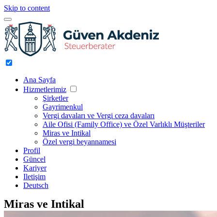
Skip to content
Ana Sayfa
Hizmetlerimiz
Şirketler
Gayrimenkul
Vergi davaları ve Vergi ceza davaları
Aile Ofisi (Family Office) ve Özel Varlıklı Müşteriler
Miras ve Intikal
Özel vergi beyannamesi
Profil
Güncel
Kariyer
Iletişim
Deutsch
Miras ve Intikal