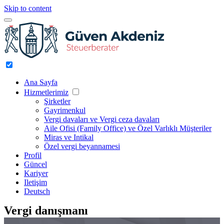
Skip to content
Ana Sayfa
Hizmetlerimiz
Şirketler
Gayrimenkul
Vergi davaları ve Vergi ceza davaları
Aile Ofisi (Family Office) ve Özel Varlıklı Müşteriler
Miras ve Intikal
Özel vergi beyannamesi
Profil
Güncel
Kariyer
Iletişim
Deutsch
Vergi danışmanı